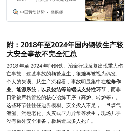
事故并非孤立的安全事件，而是发生
在长期积累风险的企业运行结构之
中国劳动趋势
勘探师
中：（1）在剔除政府补助与投资收
益后，包钢钢铁主业在 2022 年与
2024 年已出现实质性亏损，板材等
核心产品毛利率转负，在重资产产线
难以停机的条件下形成“越生产越亏
附：2018年至2024年国内钢铁生产较
损”的运行状态，使经营压力持续向
大安全事故不完全汇总
生产系统内部传导；（2）面对亏损
压力，企业将“降本增效”确立为核心
2018 年至 2024 年间钢铁、冶金行业反复出现重大伤
策略，吨钢成本下降主要通过压缩劳
亡事故，这些事故的频繁发生，很难再被视为偶发、
动与维护环节实现，表现为生产人员
持续减少、人均产量上升以及劳务外
个人的失误。从生产流程看，事故明显集中在
检修作
包工时在 2022 年后大幅攀升，生产
业、能源系统，以及烧结等前端或支持性环节
，而非
现场出现人力替代与经验断层；
日常被严格管控的核心冶炼工序（高炉、转炉等）。
（3）在债务压力高企、利息保障倍
数接…
这些环节往往任边界模糊、安全投入不足，一旦煤气
泄漏、汽包老化、火灾或压力异常等发生，现场几乎
没有额外安全准备，极易造成多人死亡。