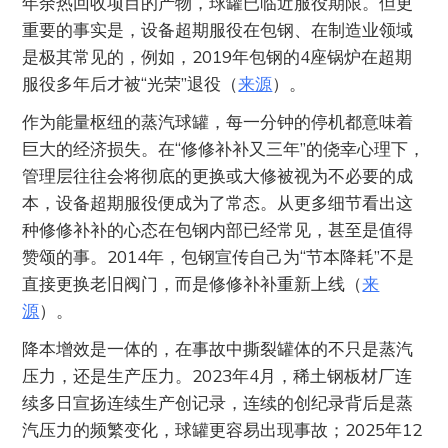
年余热回收项目的产物，球罐已临近服役期限。但更
重要的事实是，设备超期服役在包钢、在制造业领域
是极其常见的，例如，2019年包钢的4座锅炉在超期
服役多年后才被“光荣”退役（
来源
）。
作为能量枢纽的蒸汽球罐，每一分钟的停机都意味着
巨大的经济损失。在“修修补补又三年”的侥幸心理下，
管理层往往会将彻底的更换或大修被视为不必要的成
本，设备超期服役便成为了常态。从更多细节看出这
种修修补补的心态在包钢内部已经常见，甚至是值得
赞颂的事。2014年，包钢宣传自己为“节本降耗”不是
直接更换老旧阀门，而是修修补补重新上线（
来
源
）。
降本增效是一体的，在事故中撕裂罐体的不只是蒸汽
压力，还是生产压力。2023年4月，稀土钢板材厂连
续多日宣扬连续生产创记录，连续的创纪录背后是蒸
汽压力的频繁变化，球罐更容易出现事故；2025年12