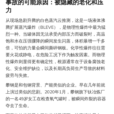
事故的可能原因：被隐藏的老化和压
力
从现场急剧升腾的白色蒸汽云推测，这是一场液体沸
腾扩展蒸汽爆炸（BLEVE），是物理性爆炸中最为猛
烈一种。当罐体因无法承受内部压力而破裂时，高温
饱和水在压强骤降的瞬间发生闪蒸，体积暴增一千多
倍，可怕的力量会瞬间撕碎钢板。化学性爆炸往往需
要火花或静电，在危险工况下作为触发因素。而物理
性爆炸则显得更有确定性，根源通常在于设备腐蚀老
化、安全维护缺位，以及长期高负荷生产导致的材料
疲劳与失效。
攀钢是和包钢背景、产能类似的企业。早在几年前就
上演过类似的悲剧。2020年1月，攀钢旗下钛冶炼厂
的一名49岁女工在检查氧气罐时，被瞬间炸裂的容器
夺去了生命。