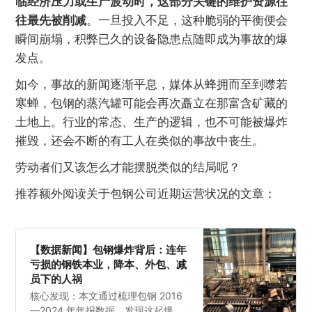
临经济压力或生产波动时，这部分关键的维护资源往
往最先被削减
。一旦投入不足，这种脆弱的平衡便会
瞬间崩塌，积弊已久的设备隐患点随即成为事故的爆
发点。
如今，事故的新闻逐渐平息，媒体从蜂拥而至到噤若
寒蝉，包钢的蒸汽罐可能会再次矗立在那富含矿藏的
土地上。行业的常态、生产的逻辑，也不可能被爆炸
摧毁，还会不断的有工人在类似的事故中丧生。
劳动者们又该怎么才能摆脱类似的结局呢？
推荐额外阅读关于包钢公司近期运营状况的文章：
【数据新闻】包钢爆炸背后：连年
亏损的钢铁本业，降本、外包、减
员下的人祸
核心发现：本文通过梳理包钢 2016
—2024 年年报数据，发现这起爆炸