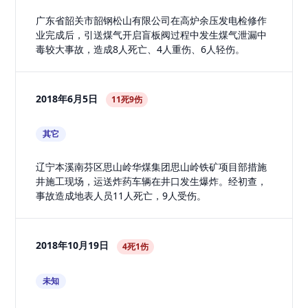
广东省韶关市韶钢松山有限公司在高炉余压发电检修作
业完成后，引送煤气开启盲板阀过程中发生煤气泄漏中
毒较大事故，造成8人死亡、4人重伤、6人轻伤。
2018年6月5日
11死9伤
其它
辽宁本溪南芬区思山岭华煤集团思山岭铁矿项目部措施
井施工现场，运送炸药车辆在井口发生爆炸。经初查，
事故造成地表人员11人死亡，9人受伤。
2018年10月19日
4死1伤
未知