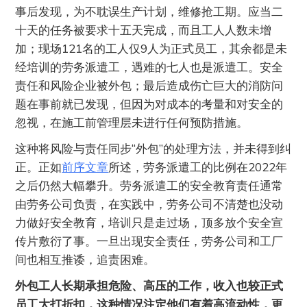
事后发现，为不耽误生产计划，维修抢工期。应当二
十天的任务被要求十五天完成，而且工人人数未增
加；现场121名的工人仅9人为正式员工，其余都是未
经培训的劳务派遣工，遇难的七人也是派遣工。安全
责任和风险企业被外包；最后造成伤亡巨大的消防问
题在事前就已发现，但因为对成本的考量和对安全的
忽视，在施工前管理层未进行任何预防措施。
这种将风险与责任同步“外包”的处理方法，并未得到纠
正。正如
前序文章
所述，劳务派遣工的比例在2022年
之后仍然大幅攀升。劳务派遣工的安全教育责任通常
由劳务公司负责，在实践中，劳务公司不清楚也没动
力做好安全教育，培训只是走过场，顶多放个安全宣
传片敷衍了事。一旦出现安全责任，劳务公司和工厂
间也相互推诿，追责困难。
外包工人长期承担危险、高压的工作，收入也较正式
员工大打折扣，这种情况注定他们有着高流动性，更