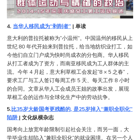
4.
当华人移民成为“剥削者”
| 单读
意大利的普拉托被称为“小温州”。中国温州的移民从上
世纪 80 年代开始来到普拉托，给当地纺织业打工，如
今他们自立门户成为快时尚成衣的分包商。华人移民
从打工者成为了资方，而南亚移民成为工人群体的主
流。今年 4 月起，意大利草根工会发起“8 × 5 之春”，
要求工厂与工人签订每周工作 5 天、每天工作 8 小时
的合同。文章从华人工会成员王姐的故事出发，展现
草根工会的运作与全球化生产中的劳动抗争。
5.
比35岁大龄国考更残酷的, 是25岁掉入“兼职全职化”
陷阱
| 文化纵横杂志
国考向上放宽年龄限制引起社会关注，而另一面，大
学毕业生却陷入“兼职全职化“的就业困境。在另一个人