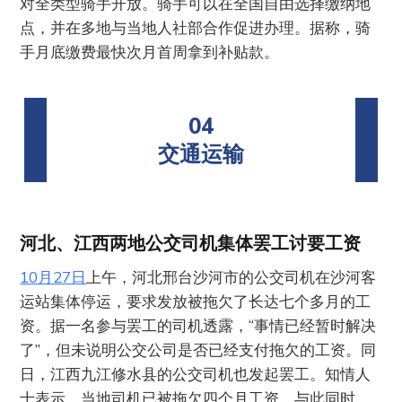
对全类型骑手开放。骑手可以在全国自由选择缴纳地
点，并在多地与当地人社部合作促进办理。据称，骑
手月底缴费最快次月首周拿到补贴款。
04
交通运输
河北、江西两地公交司机集体罢工讨要工资
10月27日
上午，河北邢台沙河市的公交司机在沙河客
运站集体停运，要求发放被拖欠了长达七个多月的工
资。据一名参与罢工的司机透露，“事情已经暂时解决
了”，但未说明公交公司是否已经支付拖欠的工资。同
日，江西九江修水县的公交司机也发起罢工。知情人
士表示，当地司机已被拖欠四个月工资。与此同时，