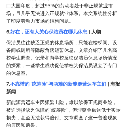
口大国印度，超过93%的劳动者处于非正规就业市
场，且几乎无法进入正规就业体系。本文系统性分析
了印度劳动力市场的结构问题。
6.
好在，还有人关心保洁员在哪儿休息
| 人物
保洁员往往缺乏正规的休息场所，只能在楼梯间、设
备间或厕所等隐蔽角落短暂休息。文章介绍了几名高
校学生调查、记录和向学校反映保洁员休息场所情况
的探索，一些学生成功促使学校为保洁员设立了专门
的休息室。
7.
不靠谱的“统筹险”与两难的新能源营运车主们
| 海报
新闻
新能源营运车主因频繁出险，难以续保正规商业险，
被迫选择缺乏保障的“统筹险”，但理赔金额远低于实际
损失，甚至无法获得赔付。文章调查了这一普遍现象
的原因和后果。