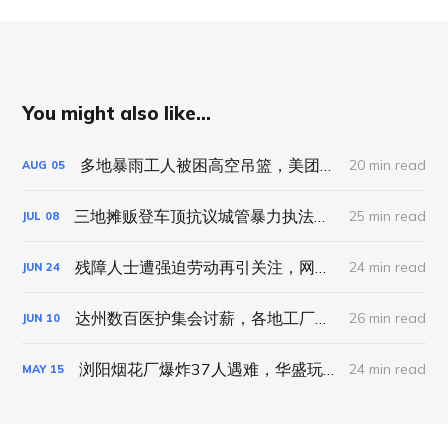
You might also like...
多地暴雨工人被困高空吊篮，美团试点“等灯停表”｜工劳小报 #89 新闻刊
20 min read
AUG
05
三地摊贩登车顶抗议城管暴力执法，聊城幼师被逼签“自愿离职”｜工劳小报 #87 新闻刊
25 min read
JUL
08
残障人士遭强迫劳动再引关注，网约车司机疲劳驾驶平台被定责｜工劳小报 #86 新闻刊
24 min read
JUN
24
达州数百医护集会讨薪，各地工厂集体维权事件频发｜工劳小报 #85 新闻刊
26 min read
JUN
10
浏阳烟花厂爆炸37人遇难，华盛玩具关厂5000工人集会｜工劳小报 #83 新闻刊
24 min read
MAY
15