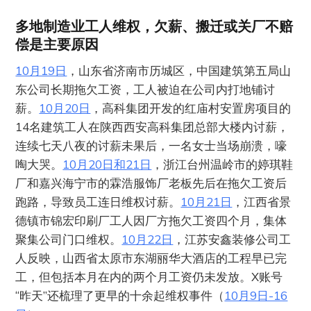
多地制造业工人维权，欠薪、搬迁或关厂不赔
偿是主要原因
10月19日
，山东省济南市历城区，中国建筑第五局山
东公司长期拖欠工资，工人被迫在公司内打地铺讨
薪。
10月20日
，高科集团开发的红庙村安置房项目的
14名建筑工人在陕西西安高科集团总部大楼内讨薪，
连续七天八夜的讨薪未果后，一名女士当场崩溃，嚎
啕大哭。
10月20日和21日
，浙江台州温岭市的婷琪鞋
厂和嘉兴海宁市的霖浩服饰厂老板先后在拖欠工资后
跑路，导致员工连日维权讨薪。
10月21日
，江西省景
德镇市锦宏印刷厂工人因厂方拖欠工资四个月，集体
聚集公司门口维权。
10月22日
，江苏安鑫装修公司工
人反映，山西省太原市东湖丽华大酒店的工程早已完
工，但包括本月在内的两个月工资仍未发放。X账号
“昨天”还梳理了更早的十余起维权事件（
10月9日-16