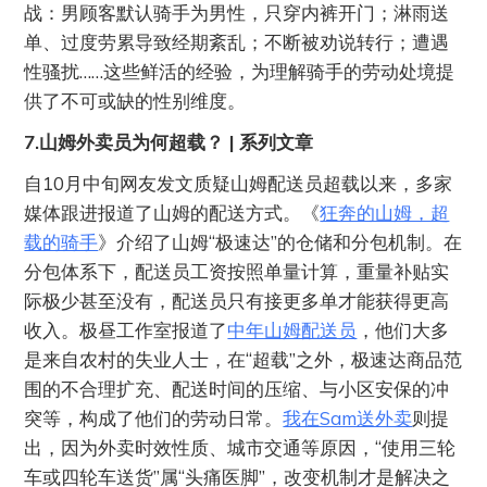
战：男顾客默认骑手为男性，只穿内裤开门；淋雨送
单、过度劳累导致经期紊乱；不断被劝说转行；遭遇
性骚扰……这些鲜活的经验，为理解骑手的劳动处境提
供了不可或缺的性别维度。
7.山姆外卖员为何超载？ | 系列文章
自10月中旬网友发文质疑山姆配送员超载以来，多家
媒体跟进报道了山姆的配送方式。《
狂奔的山姆，超
载的骑手
》介绍了山姆“极速达”的仓储和分包机制。在
分包体系下，配送员工资按照单量计算，重量补贴实
际极少甚至没有，配送员只有接更多单才能获得更高
收入。极昼工作室报道了
中年山姆配送员
，他们大多
是来自农村的失业人士，在“超载”之外，极速达商品范
围的不合理扩充、配送时间的压缩、与小区安保的冲
突等，构成了他们的劳动日常。
我在Sam送外卖
则提
出，因为外卖时效性质、城市交通等原因，“使用三轮
车或四轮车送货”属“头痛医脚”，改变机制才是解决之