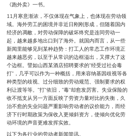
《跑外卖》一书。
11月寒意渐浓，不仅体现在气象上，也体现在劳动领
域。海外劳工的困境并非近日刚刚形成，但随着国内
经济的凋敝，对劳动保障的破坏终究是连同劳动一
起，越来越多地出口到了海外。就国内而言，从一些
新闻里能够见到某种趋势：打工人的常态工作环境正
越来越恶劣，以至于从常识的边框溢出，又撑大了这
个边框。譬如山西某酒店招聘要求的“经受过社会毒
打”，几乎可以作为一种概括，用来容纳基因歧视等各
种类型的歧视、过分细致的劳动规范、强制要求的权
利让渡等等。“打”依旧，“毒”却愈发厉害。失业保险的
收不抵支从另一方面反映了劳资力量对比的失衡，久
治不愈的失业问题严重影响劳动者的议价能力，而经
济下行时期政策为保收入更倾斜资方，使倾向优化劳
动环境的声音更难发挥实效。
以下为各行业的劳动者新闻简讯。