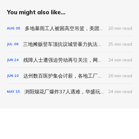
You might also like...
多地暴雨工人被困高空吊篮，美团试点“等灯停表”｜工劳小报 #89 新闻刊
20 min read
AUG
05
三地摊贩登车顶抗议城管暴力执法，聊城幼师被逼签“自愿离职”｜工劳小报 #87 新闻刊
25 min read
JUL
08
残障人士遭强迫劳动再引关注，网约车司机疲劳驾驶平台被定责｜工劳小报 #86 新闻刊
24 min read
JUN
24
达州数百医护集会讨薪，各地工厂集体维权事件频发｜工劳小报 #85 新闻刊
26 min read
JUN
10
浏阳烟花厂爆炸37人遇难，华盛玩具关厂5000工人集会｜工劳小报 #83 新闻刊
24 min read
MAY
15