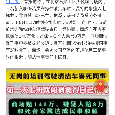
11月初
，有报道称，在北京石景山区大悦城商场内，
一名新入职保洁员在操作清洁车时，误将同事撞入电
梯井，导致其当场死亡。据悉，该保洁员系劳务派
遣，于5月1日7时到公司应聘，8时即上岗作业，无岗
前培训和特种车辆驾驶资质。经协商，商场向死者家
属赔偿140万元，该保洁员个人赔偿8万元，但却因涉
嫌刑事犯罪被提起公诉，且可能因“没有救治被撞同事”
而影响量刑。商场与劳务公司严重的不规范用工是事
故的根源，却从刑事责任中隐身。