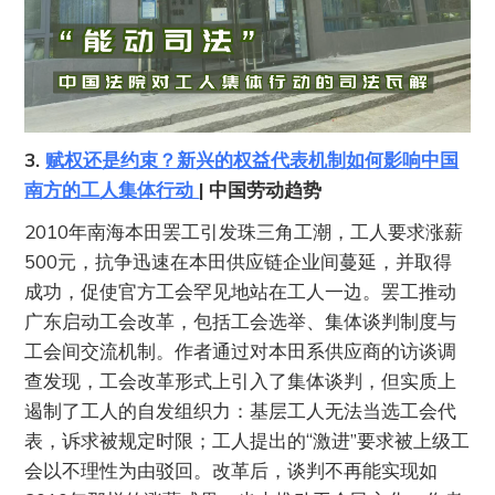
3.
赋权还是约束？新兴的权益代表机制如何影响中国
南方的工人集体行动
| 中国劳动趋势
2010年南海本田罢工引发珠三角工潮，工人要求涨薪
500元，抗争迅速在本田供应链企业间蔓延，并取得
成功，促使官方工会罕见地站在工人一边。罢工推动
广东启动工会改革，包括工会选举、集体谈判制度与
工会间交流机制。作者通过对本田系供应商的访谈调
查发现，工会改革形式上引入了集体谈判，但实质上
遏制了工人的自发组织力：基层工人无法当选工会代
表，诉求被规定时限；工人提出的“激进”要求被上级工
会以不理性为由驳回。改革后，谈判不再能实现如