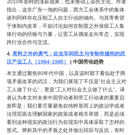
2010年那样的涨薪成果，也未推动工会民主化。作者
指出，这非广东一地的问题，西方工会体系中的集体
谈判同样存在压制工人自主行动的倾向。与其寄希望
于体制内改革，不如讨论如何在制度之外保留工人集
体行动的经验与力量，让罢工从偶发走向常态，实现
跨行业合作与交流。
4.
意料之外的勇气：处在车间民主与专制夹缝间的武
汉产业工人（1984-1985）
| 中国劳动趋势
本文通过聚焦80年代中国，以及该时期下看似处于两
项矛盾改革的武汉，为我们展现了不仅是“社会主义对
工人做了什么”，更是“工人对社会主义做了什么”。译
者认为本文对未来中国劳动者和劳工行动者的重要启
发即是：我们要尽量避免在纯粹形而上的政治学或者
法理层面去理解国家的政策或者相关举措，而是必须
看到这种现实的政治行为在现实中具体采取了怎样的
形式。辨析其中的矛盾之处并做出回应与反抗，有时