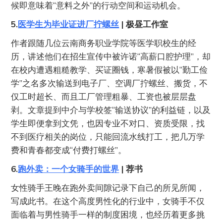
候即意味着“意料之外”的行动空间和运动机会。
5.
医学生为毕业证进厂拧螺丝
| 极昼工作室
作者跟随几位云南商务职业学院等医学职校生的经
历，讲述他们在招生宣传中被许诺“高薪口腔护理”，却
在校内遭遇粗糙教学、买证圈钱，寒暑假被以“勤工俭
学”之名多次输送到电子厂、空调厂拧螺丝、搬货，不
仅工时超长、而且工厂管理粗暴、工资也被层层盘
剥。文章提到中介与学校签“输送协议”的利益链，以及
学生即便拿到文凭，也因专业不对口、资质受限，找
不到医疗相关的岗位，只能回流水线打工，把几万学
费和青春都变成“付费打螺丝”。
6.
跑外卖：一个女骑手的世界
| 荐书
女性骑手王晚在跑外卖间隙记录下自己的所见所闻，
写成此书。在这个高度男性化的行业中，女骑手不仅
面临着与男性骑手一样的制度困境，也经历着更多挑