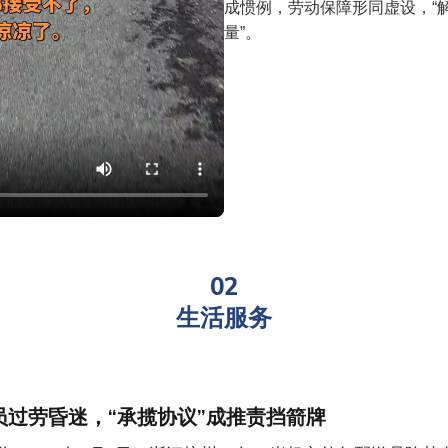
成惯例，劳动保障形同虚设，“
量”。
02
生活服务
员过劳昏迷，“承揽协议”成推责挡箭牌