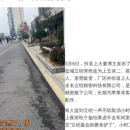
3月6日，抖音上大量博主发布
盐城立铠突然改为上五休二、甚
人。形势陡变，厂区外街道上人
全名立铠精密科技有限公司，是
精密旗下公司，长期为苹果等客
配件。
有人提到立铠一声不吭取消小时
上夜班吃个饭结果进不去车间里
言“立铠最会卸磨杀驴了”。小